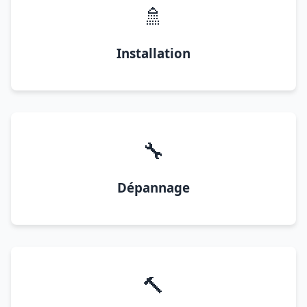
🚿
Installation
🔧
Dépannage
🔨