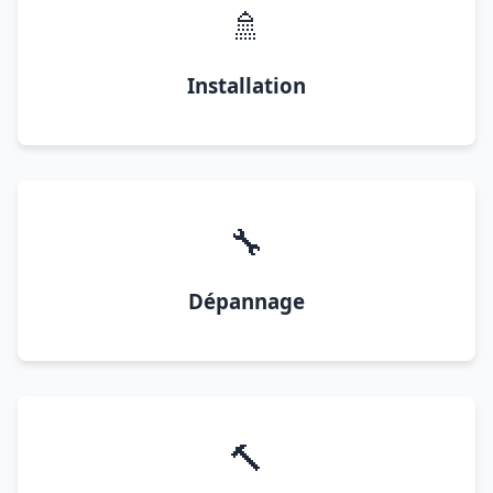
🚿
Installation
🔧
Dépannage
🔨