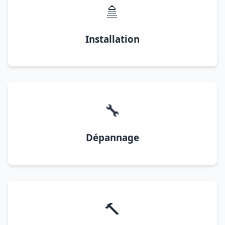
🚿
Installation
🔧
Dépannage
🔨