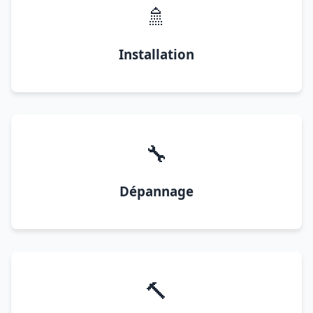
🚿
Installation
🔧
Dépannage
🔨