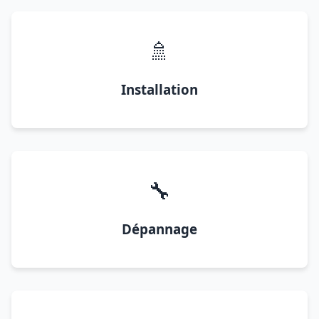
🚿
Installation
🔧
Dépannage