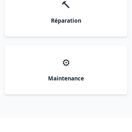
🔨
Réparation
⚙️
Maintenance