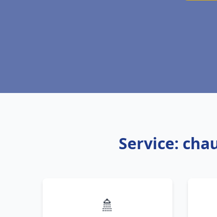
Service: cha
🚿