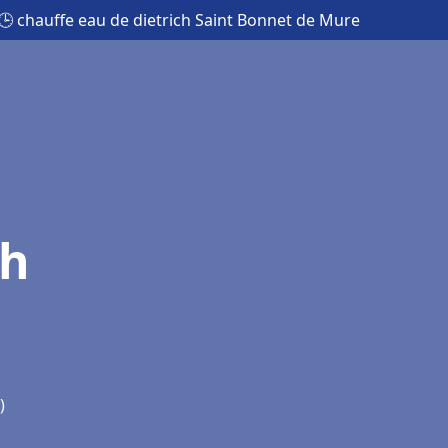
🕒 chauffe eau de dietrich Saint Bonnet de Mure
ch
)