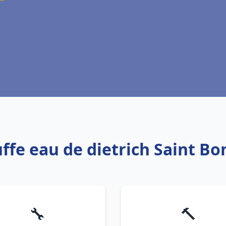
uffe eau de dietrich Saint B
🔧
🔨