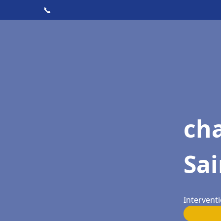
📞
cha
Sa
Intervent