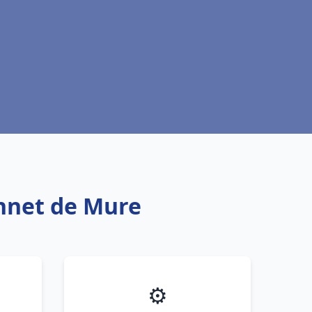
onnet de Mure
⚙️