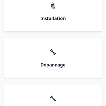
🚿
Installation
🔧
Dépannage
🔨