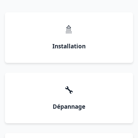
🚿
Installation
🔧
Dépannage