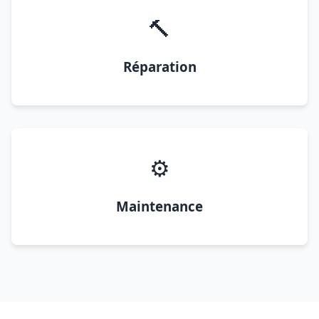
🔨
Réparation
⚙️
Maintenance