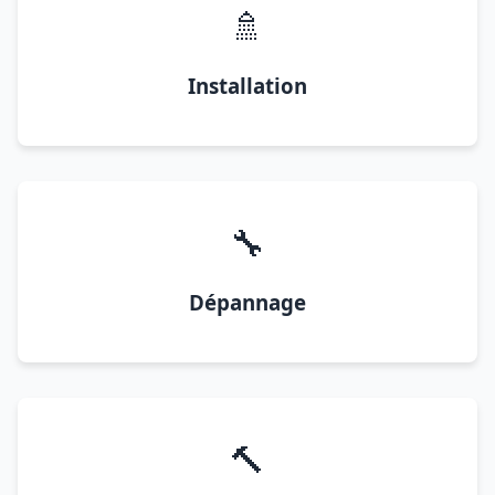
🚿
Installation
🔧
Dépannage
🔨