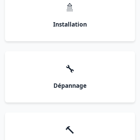
🚿
Installation
🔧
Dépannage
🔨