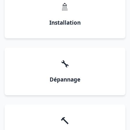
🚿
Installation
🔧
Dépannage
🔨