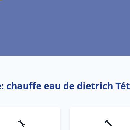
e: chauffe eau de dietrich T
🔧
🔨