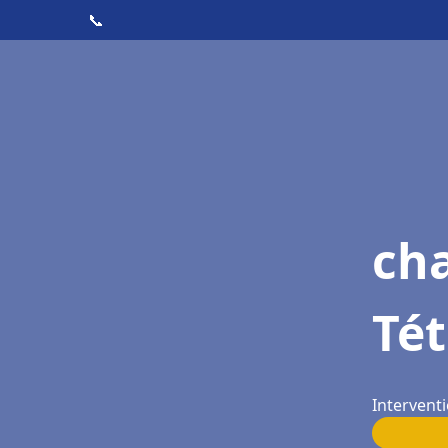
📞
cha
Té
Intervent