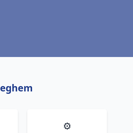
éteghem
⚙️