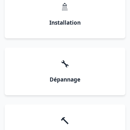
🚿
Installation
🔧
Dépannage
🔨