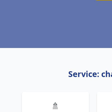
Service: c
🚿