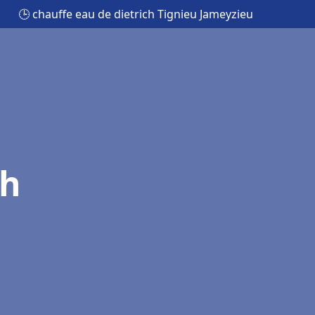
🕒 chauffe eau de dietrich Tignieu Jameyzieu
ch