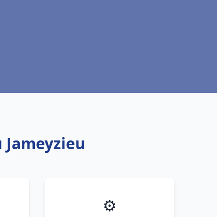
u Jameyzieu
⚙️