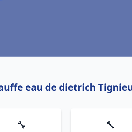
hauffe eau de dietrich Tignie
🔧
🔨