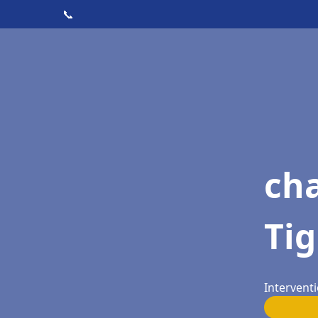
📞
cha
Ti
Interventi