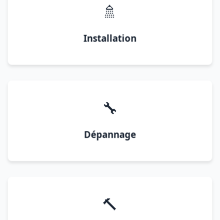
🚿
Installation
🔧
Dépannage
🔨