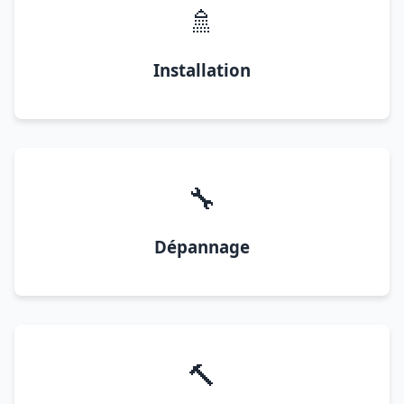
🚿
Installation
🔧
Dépannage
🔨