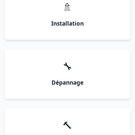
🚿
Installation
🔧
Dépannage
🔨