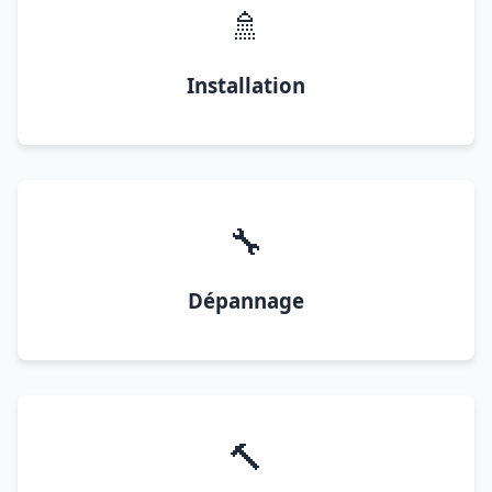
🚿
Installation
🔧
Dépannage
🔨