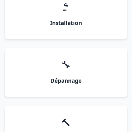
🚿
Installation
🔧
Dépannage
🔨