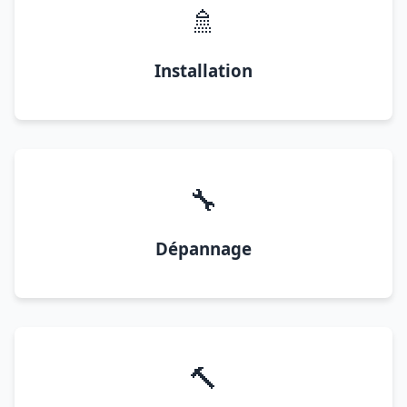
🚿
Installation
🔧
Dépannage
🔨