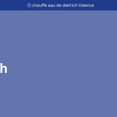
🕒 chauffe eau de dietrich Valence
ch