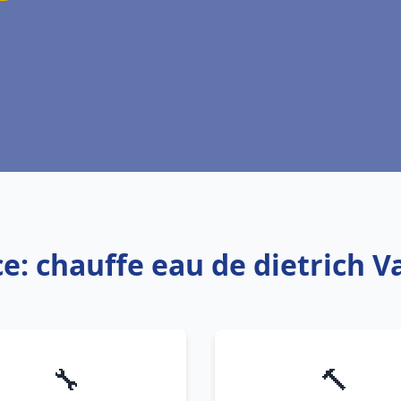
ce: chauffe eau de dietrich V
🔧
🔨