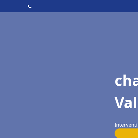
📞
cha
Va
Interventi