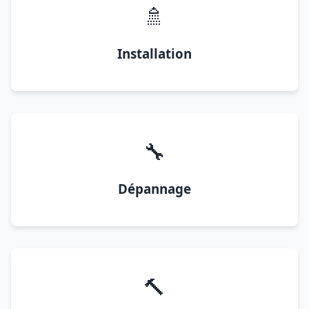
🚿
Installation
🔧
Dépannage
🔨