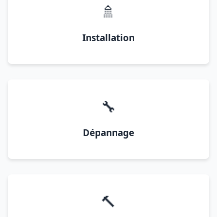
🚿
Installation
🔧
Dépannage
🔨