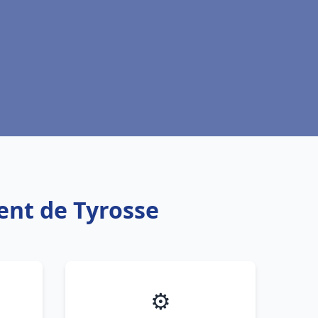
cent de Tyrosse
⚙️