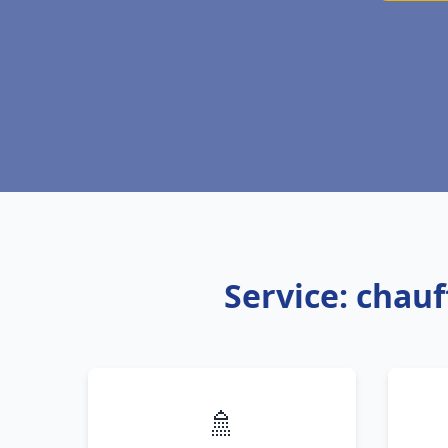
Service: chauf
🚿