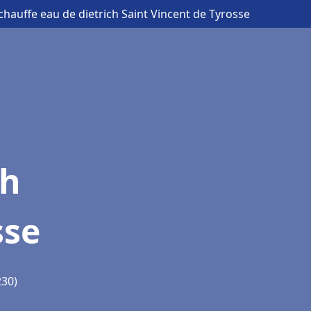
chauffe eau de dietrich Saint Vincent de Tyrosse
ch
sse
230)