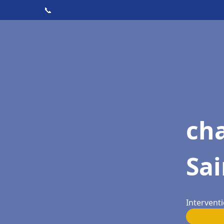
📞
cha
Sai
Interventi