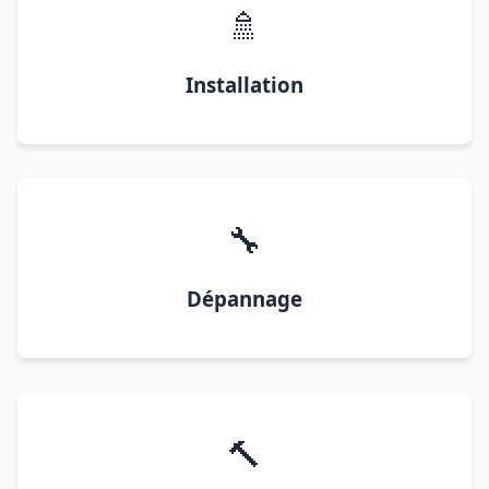
🚿
Installation
🔧
Dépannage
🔨