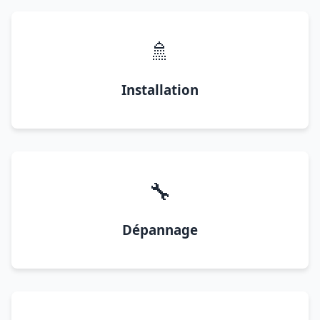
🚿
Installation
🔧
Dépannage