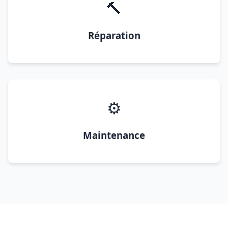
🔨
Réparation
⚙️
Maintenance