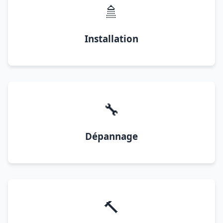
🚿
Installation
🔧
Dépannage
🔨