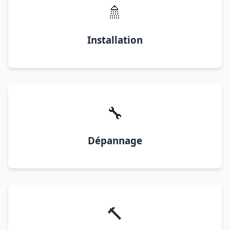
🚿
Installation
🔧
Dépannage
🔨