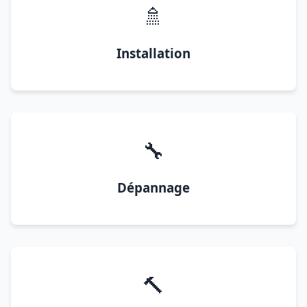
🚿
Installation
🔧
Dépannage
🔨