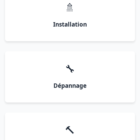
🚿
Installation
🔧
Dépannage
🔨