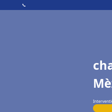
📞
cha
Mè
Intervent