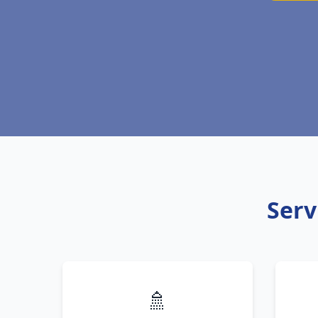
Serv
🚿